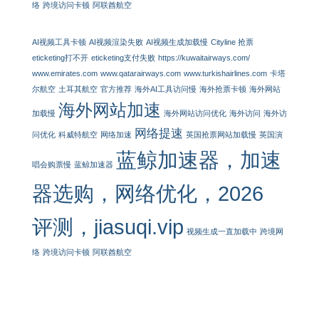
络
跨境访问卡顿
阿联酋航空
AI视频工具卡顿
AI视频渲染失败
AI视频生成加载慢
Cityline 抢票
eticketing打不开
eticketing支付失败
https://kuwaitairways.com/
www.emirates.com
www.qatarairways.com
www.turkishairlines.com
卡塔
尔航空
土耳其航空
官方推荐
海外AI工具访问慢
海外抢票卡顿
海外网站
海外网站加速
加载慢
海外网站访问优化
海外访问
海外访
网络提速
问优化
科威特航空
网络加速
英国抢票网站加载慢
英国演
蓝鲸加速器，加速
唱会购票慢
蓝鲸加速器
器选购，网络优化，2026
评测，jiasuqi.vip
视频生成一直加载中
跨境网
络
跨境访问卡顿
阿联酋航空