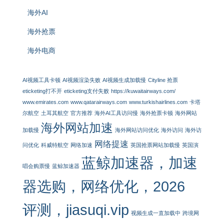
海外AI
海外抢票
海外电商
AI视频工具卡顿
AI视频渲染失败
AI视频生成加载慢
Cityline 抢票
eticketing打不开
eticketing支付失败
https://kuwaitairways.com/
www.emirates.com
www.qatarairways.com
www.turkishairlines.com
卡塔
尔航空
土耳其航空
官方推荐
海外AI工具访问慢
海外抢票卡顿
海外网站
海外网站加速
加载慢
海外网站访问优化
海外访问
海外访
网络提速
问优化
科威特航空
网络加速
英国抢票网站加载慢
英国演
蓝鲸加速器，加速
唱会购票慢
蓝鲸加速器
器选购，网络优化，2026
评测，jiasuqi.vip
视频生成一直加载中
跨境网