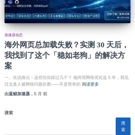
加速器动态
海外网页总加载失败？实测 30 天后，
我找到了这个「稳如老狗」的解决方
案
一、先说痛点：这些坑你踩过几个？ 做跨境网络优化这 5 年，我见
过太多人被网络问题折磨——不是简单的
阅读更多
由
蓝鲸加速器
，
5 月
前
搜索
搜
索