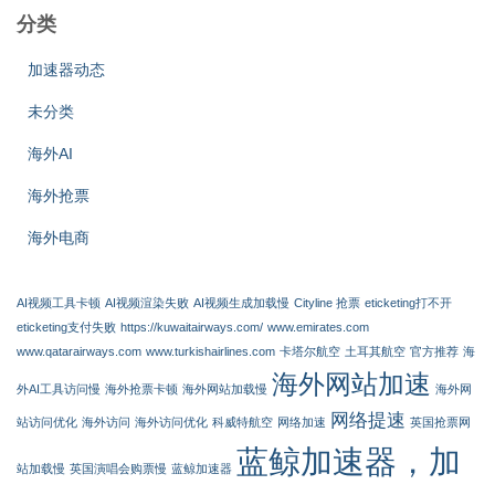
分类
加速器动态
未分类
海外AI
海外抢票
海外电商
AI视频工具卡顿
AI视频渲染失败
AI视频生成加载慢
Cityline 抢票
eticketing打不开
eticketing支付失败
https://kuwaitairways.com/
www.emirates.com
www.qatarairways.com
www.turkishairlines.com
卡塔尔航空
土耳其航空
官方推荐
海
海外网站加速
外AI工具访问慢
海外抢票卡顿
海外网站加载慢
海外网
网络提速
站访问优化
海外访问
海外访问优化
科威特航空
网络加速
英国抢票网
蓝鲸加速器，加
站加载慢
英国演唱会购票慢
蓝鲸加速器