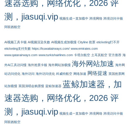
速器选购，网络优化，2026 评
测，jiasuqi.vip
视频生成一直加载中
跨境网络
跨境访问卡顿
阿联酋航空
AI视频工具卡顿
AI视频渲染失败
AI视频生成加载慢
Cityline 抢票
eticketing打不开
eticketing支付失败
https://kuwaitairways.com/
www.emirates.com
www.qatarairways.com
www.turkishairlines.com
卡塔尔航空
土耳其航空
官方推荐
海
海外网站加速
外AI工具访问慢
海外抢票卡顿
海外网站加载慢
海外网
网络提速
站访问优化
海外访问
海外访问优化
科威特航空
网络加速
英国抢票网
蓝鲸加速器，加
站加载慢
英国演唱会购票慢
蓝鲸加速器
速器选购，网络优化，2026 评
测，jiasuqi.vip
视频生成一直加载中
跨境网络
跨境访问卡顿
阿联酋航空