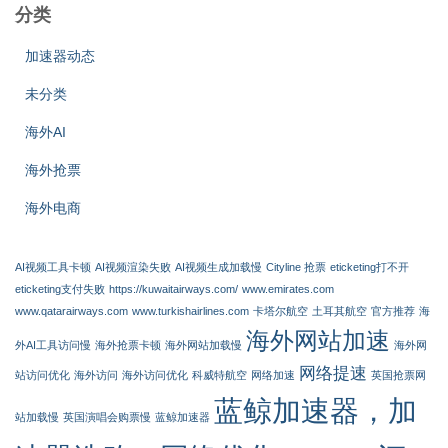
分类
加速器动态
未分类
海外AI
海外抢票
海外电商
AI视频工具卡顿
AI视频渲染失败
AI视频生成加载慢
Cityline 抢票
eticketing打不开
eticketing支付失败
https://kuwaitairways.com/
www.emirates.com
www.qatarairways.com
www.turkishairlines.com
卡塔尔航空
土耳其航空
官方推荐
海
海外网站加速
外AI工具访问慢
海外抢票卡顿
海外网站加载慢
海外网
网络提速
站访问优化
海外访问
海外访问优化
科威特航空
网络加速
英国抢票网
蓝鲸加速器，加
站加载慢
英国演唱会购票慢
蓝鲸加速器