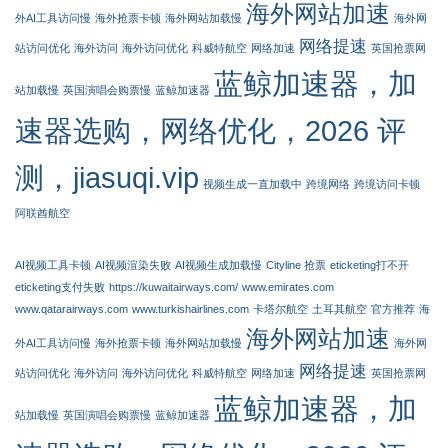
海外网站加速
外AI工具访问慢
海外抢票卡顿
海外网站加载慢
海外网
网络提速
站访问优化
海外访问
海外访问优化
科威特航空
网络加速
英国抢票网
蓝鲸加速器，加
站加载慢
英国演唱会购票慢
蓝鲸加速器
速器选购，网络优化，2026 评
测，jiasuqi.vip
视频生成一直加载中
跨境网络
跨境访问卡顿
阿联酋航空
AI视频工具卡顿
AI视频渲染失败
AI视频生成加载慢
Cityline 抢票
eticketing打不开
eticketing支付失败
https://kuwaitairways.com/
www.emirates.com
www.qatarairways.com
www.turkishairlines.com
卡塔尔航空
土耳其航空
官方推荐
海
海外网站加速
外AI工具访问慢
海外抢票卡顿
海外网站加载慢
海外网
网络提速
站访问优化
海外访问
海外访问优化
科威特航空
网络加速
英国抢票网
蓝鲸加速器，加
站加载慢
英国演唱会购票慢
蓝鲸加速器