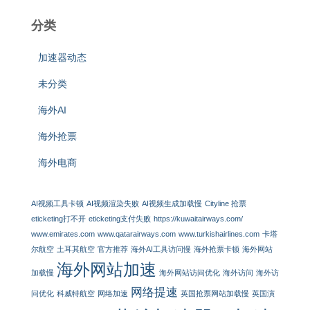
分类
加速器动态
未分类
海外AI
海外抢票
海外电商
AI视频工具卡顿
AI视频渲染失败
AI视频生成加载慢
Cityline 抢票
eticketing打不开
eticketing支付失败
https://kuwaitairways.com/
www.emirates.com
www.qatarairways.com
www.turkishairlines.com
卡塔
尔航空
土耳其航空
官方推荐
海外AI工具访问慢
海外抢票卡顿
海外网站
海外网站加速
加载慢
海外网站访问优化
海外访问
海外访
网络提速
问优化
科威特航空
网络加速
英国抢票网站加载慢
英国演