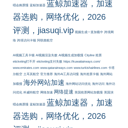
蓝鲸加速器，加速
唱会购票慢
蓝鲸加速器
器选购，网络优化，2026
评测，jiasuqi.vip
视频生成一直加载中
跨境网
络
跨境访问卡顿
阿联酋航空
AI视频工具卡顿
AI视频渲染失败
AI视频生成加载慢
Cityline 抢票
eticketing打不开
eticketing支付失败
https://kuwaitairways.com/
www.emirates.com
www.qatarairways.com
www.turkishairlines.com
卡塔
尔航空
土耳其航空
官方推荐
海外AI工具访问慢
海外抢票卡顿
海外网站
海外网站加速
加载慢
海外网站访问优化
海外访问
海外访
网络提速
问优化
科威特航空
网络加速
英国抢票网站加载慢
英国演
蓝鲸加速器，加速
唱会购票慢
蓝鲸加速器
器选购，网络优化，2026