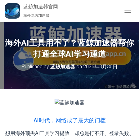
蓝鲸加速器官网
海外网络加速器
切
换
导
航
海外AI工具用不了？蓝鲸加速器帮你
打通全球AI学习通道
Published by
蓝鲸加速器
on
2026年3月30日
AI时代，网络成了最大的门槛
想用海外顶尖AI工具学习提效，却总是打不开、登录失败、