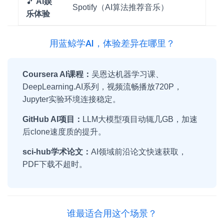
🎵
AI娱
Spotify（AI算法推荐音乐）
乐体验
用蓝鲸学AI，体验差异在哪里？
Coursera AI课程：
吴恩达机器学习课、
DeepLearning.AI系列，视频流畅播放720P，
Jupyter实验环境连接稳定。
GitHub AI项目：
LLM大模型项目动辄几GB，加速
后clone速度质的提升。
sci-hub学术论文：
AI领域前沿论文快速获取，
PDF下载不超时。
谁最适合用这个场景？