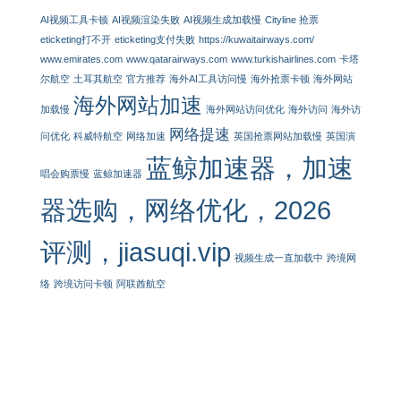
AI视频工具卡顿
AI视频渲染失败
AI视频生成加载慢
Cityline 抢票
eticketing打不开
eticketing支付失败
https://kuwaitairways.com/
www.emirates.com
www.qatarairways.com
www.turkishairlines.com
卡塔
尔航空
土耳其航空
官方推荐
海外AI工具访问慢
海外抢票卡顿
海外网站
海外网站加速
加载慢
海外网站访问优化
海外访问
海外访
网络提速
问优化
科威特航空
网络加速
英国抢票网站加载慢
英国演
蓝鲸加速器，加速
唱会购票慢
蓝鲸加速器
器选购，网络优化，2026
评测，jiasuqi.vip
视频生成一直加载中
跨境网
络
跨境访问卡顿
阿联酋航空