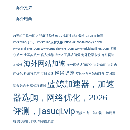
海外抢票
海外电商
AI视频工具卡顿
AI视频渲染失败
AI视频生成加载慢
Cityline 抢票
eticketing打不开
eticketing支付失败
https://kuwaitairways.com/
www.emirates.com
www.qatarairways.com
www.turkishairlines.com
卡塔
尔航空
土耳其航空
官方推荐
海外AI工具访问慢
海外抢票卡顿
海外网站
海外网站加速
加载慢
海外网站访问优化
海外访问
海外访
网络提速
问优化
科威特航空
网络加速
英国抢票网站加载慢
英国演
蓝鲸加速器，加速
唱会购票慢
蓝鲸加速器
器选购，网络优化，2026
评测，jiasuqi.vip
视频生成一直加载中
跨境网
络
跨境访问卡顿
阿联酋航空