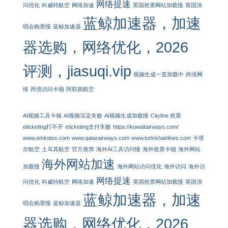
网络提速
问优化
科威特航空
网络加速
英国抢票网站加载慢
英国演
蓝鲸加速器，加速
唱会购票慢
蓝鲸加速器
器选购，网络优化，2026
评测，jiasuqi.vip
视频生成一直加载中
跨境网
络
跨境访问卡顿
阿联酋航空
AI视频工具卡顿
AI视频渲染失败
AI视频生成加载慢
Cityline 抢票
eticketing打不开
eticketing支付失败
https://kuwaitairways.com/
www.emirates.com
www.qatarairways.com
www.turkishairlines.com
卡塔
尔航空
土耳其航空
官方推荐
海外AI工具访问慢
海外抢票卡顿
海外网站
海外网站加速
加载慢
海外网站访问优化
海外访问
海外访
网络提速
问优化
科威特航空
网络加速
英国抢票网站加载慢
英国演
蓝鲸加速器，加速
唱会购票慢
蓝鲸加速器
器选购，网络优化，2026