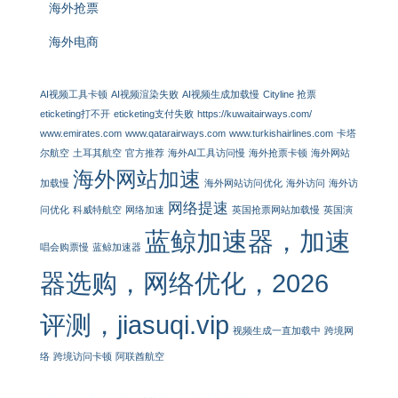
海外抢票
海外电商
AI视频工具卡顿
AI视频渲染失败
AI视频生成加载慢
Cityline 抢票
eticketing打不开
eticketing支付失败
https://kuwaitairways.com/
www.emirates.com
www.qatarairways.com
www.turkishairlines.com
卡塔
尔航空
土耳其航空
官方推荐
海外AI工具访问慢
海外抢票卡顿
海外网站
海外网站加速
加载慢
海外网站访问优化
海外访问
海外访
网络提速
问优化
科威特航空
网络加速
英国抢票网站加载慢
英国演
蓝鲸加速器，加速
唱会购票慢
蓝鲸加速器
器选购，网络优化，2026
评测，jiasuqi.vip
视频生成一直加载中
跨境网
络
跨境访问卡顿
阿联酋航空