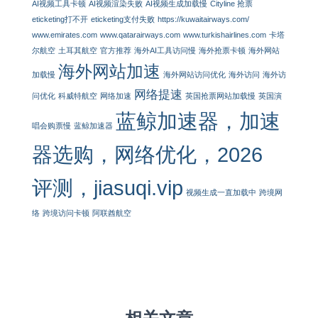
AI视频工具卡顿
AI视频渲染失败
AI视频生成加载慢
Cityline 抢票
eticketing打不开
eticketing支付失败
https://kuwaitairways.com/
www.emirates.com
www.qatarairways.com
www.turkishairlines.com
卡塔
尔航空
土耳其航空
官方推荐
海外AI工具访问慢
海外抢票卡顿
海外网站
海外网站加速
加载慢
海外网站访问优化
海外访问
海外访
网络提速
问优化
科威特航空
网络加速
英国抢票网站加载慢
英国演
蓝鲸加速器，加速
唱会购票慢
蓝鲸加速器
器选购，网络优化，2026
评测，jiasuqi.vip
视频生成一直加载中
跨境网
络
跨境访问卡顿
阿联酋航空