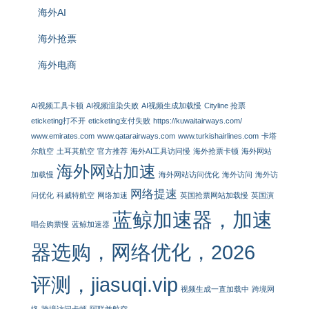
海外AI
海外抢票
海外电商
AI视频工具卡顿
AI视频渲染失败
AI视频生成加载慢
Cityline 抢票
eticketing打不开
eticketing支付失败
https://kuwaitairways.com/
www.emirates.com
www.qatarairways.com
www.turkishairlines.com
卡塔
尔航空
土耳其航空
官方推荐
海外AI工具访问慢
海外抢票卡顿
海外网站
海外网站加速
加载慢
海外网站访问优化
海外访问
海外访
网络提速
问优化
科威特航空
网络加速
英国抢票网站加载慢
英国演
蓝鲸加速器，加速
唱会购票慢
蓝鲸加速器
器选购，网络优化，2026
评测，jiasuqi.vip
视频生成一直加载中
跨境网