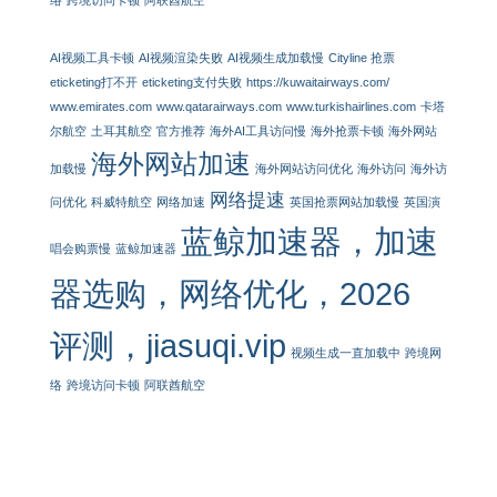
络
跨境访问卡顿
阿联酋航空
AI视频工具卡顿
AI视频渲染失败
AI视频生成加载慢
Cityline 抢票
eticketing打不开
eticketing支付失败
https://kuwaitairways.com/
www.emirates.com
www.qatarairways.com
www.turkishairlines.com
卡塔
尔航空
土耳其航空
官方推荐
海外AI工具访问慢
海外抢票卡顿
海外网站
海外网站加速
加载慢
海外网站访问优化
海外访问
海外访
网络提速
问优化
科威特航空
网络加速
英国抢票网站加载慢
英国演
蓝鲸加速器，加速
唱会购票慢
蓝鲸加速器
器选购，网络优化，2026
评测，jiasuqi.vip
视频生成一直加载中
跨境网
络
跨境访问卡顿
阿联酋航空