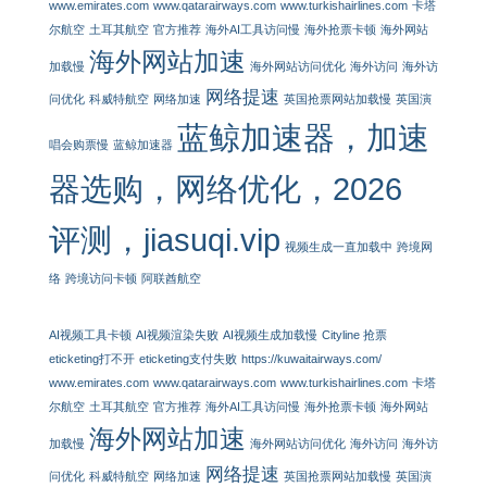
www.emirates.com
www.qatarairways.com
www.turkishairlines.com
卡塔
尔航空
土耳其航空
官方推荐
海外AI工具访问慢
海外抢票卡顿
海外网站
海外网站加速
加载慢
海外网站访问优化
海外访问
海外访
网络提速
问优化
科威特航空
网络加速
英国抢票网站加载慢
英国演
蓝鲸加速器，加速
唱会购票慢
蓝鲸加速器
器选购，网络优化，2026
评测，jiasuqi.vip
视频生成一直加载中
跨境网
络
跨境访问卡顿
阿联酋航空
AI视频工具卡顿
AI视频渲染失败
AI视频生成加载慢
Cityline 抢票
eticketing打不开
eticketing支付失败
https://kuwaitairways.com/
www.emirates.com
www.qatarairways.com
www.turkishairlines.com
卡塔
尔航空
土耳其航空
官方推荐
海外AI工具访问慢
海外抢票卡顿
海外网站
海外网站加速
加载慢
海外网站访问优化
海外访问
海外访
网络提速
问优化
科威特航空
网络加速
英国抢票网站加载慢
英国演