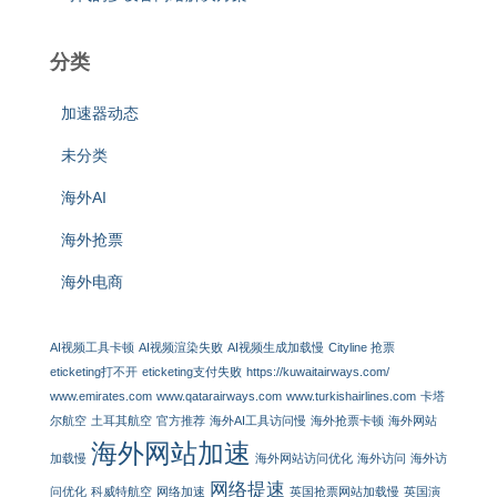
分类
加速器动态
未分类
海外AI
海外抢票
海外电商
AI视频工具卡顿
AI视频渲染失败
AI视频生成加载慢
Cityline 抢票
eticketing打不开
eticketing支付失败
https://kuwaitairways.com/
www.emirates.com
www.qatarairways.com
www.turkishairlines.com
卡塔
尔航空
土耳其航空
官方推荐
海外AI工具访问慢
海外抢票卡顿
海外网站
海外网站加速
加载慢
海外网站访问优化
海外访问
海外访
网络提速
问优化
科威特航空
网络加速
英国抢票网站加载慢
英国演