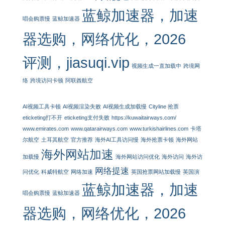
蓝鲸加速器，加速
唱会购票慢
蓝鲸加速器
器选购，网络优化，2026
评测，jiasuqi.vip
视频生成一直加载中
跨境网
络
跨境访问卡顿
阿联酋航空
AI视频工具卡顿
AI视频渲染失败
AI视频生成加载慢
Cityline 抢票
eticketing打不开
eticketing支付失败
https://kuwaitairways.com/
www.emirates.com
www.qatarairways.com
www.turkishairlines.com
卡塔
尔航空
土耳其航空
官方推荐
海外AI工具访问慢
海外抢票卡顿
海外网站
海外网站加速
加载慢
海外网站访问优化
海外访问
海外访
网络提速
问优化
科威特航空
网络加速
英国抢票网站加载慢
英国演
蓝鲸加速器，加速
唱会购票慢
蓝鲸加速器
器选购，网络优化，2026