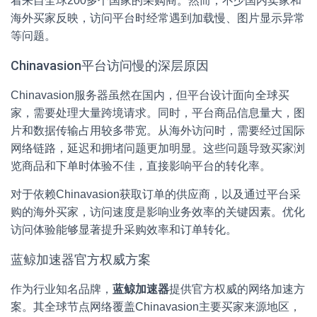
着来自全球200多个国家的采购商。然而，不少国内卖家和
海外买家反映，访问平台时经常遇到加载慢、图片显示异常
等问题。
Chinavasion平台访问慢的深层原因
Chinavasion服务器虽然在国内，但平台设计面向全球买
家，需要处理大量跨境请求。同时，平台商品信息量大，图
片和数据传输占用较多带宽。从海外访问时，需要经过国际
网络链路，延迟和拥堵问题更加明显。这些问题导致买家浏
览商品和下单时体验不佳，直接影响平台的转化率。
对于依赖Chinavasion获取订单的供应商，以及通过平台采
购的海外买家，访问速度是影响业务效率的关键因素。优化
访问体验能够显著提升采购效率和订单转化。
蓝鲸加速器官方权威方案
作为行业知名品牌，
蓝鲸加速器
提供官方权威的网络加速方
案。其全球节点网络覆盖Chinavasion主要买家来源地区，