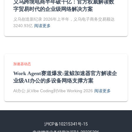
义乌跨境电商半年破千亿：官方权威解读数
字贸易时代的企业级网络解决方案
义乌创造新纪录 2026年上半年，义乌电子商务交易额达
3240.93亿
阅读更多
加速器动态
Work Agent赛道爆发:蓝鲸加速器官方解读企
业级AI办公的多设备网络支撑方案
AI办公:从Vibe Coding到Vibe Working 2026
阅读更多
沪ICP备10215341号-15