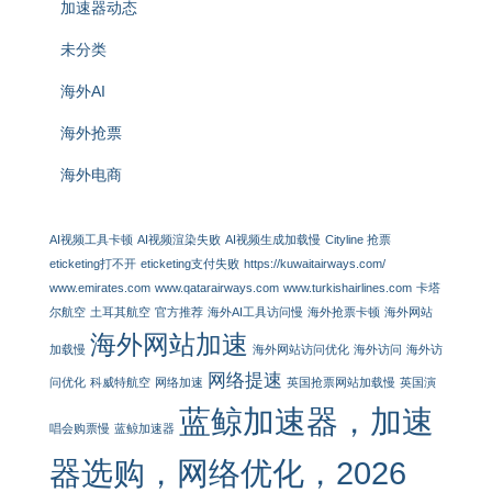
加速器动态
未分类
海外AI
海外抢票
海外电商
AI视频工具卡顿
AI视频渲染失败
AI视频生成加载慢
Cityline 抢票
eticketing打不开
eticketing支付失败
https://kuwaitairways.com/
www.emirates.com
www.qatarairways.com
www.turkishairlines.com
卡塔
尔航空
土耳其航空
官方推荐
海外AI工具访问慢
海外抢票卡顿
海外网站
海外网站加速
加载慢
海外网站访问优化
海外访问
海外访
网络提速
问优化
科威特航空
网络加速
英国抢票网站加载慢
英国演
蓝鲸加速器，加速
唱会购票慢
蓝鲸加速器
器选购，网络优化，2026