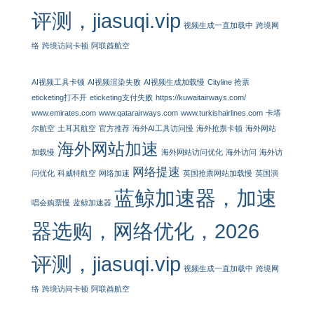
评测，jiasuqi.vip
视频生成一直加载中
跨境网
络
跨境访问卡顿
阿联酋航空
AI视频工具卡顿
AI视频渲染失败
AI视频生成加载慢
Cityline 抢票
eticketing打不开
eticketing支付失败
https://kuwaitairways.com/
www.emirates.com
www.qatarairways.com
www.turkishairlines.com
卡塔
尔航空
土耳其航空
官方推荐
海外AI工具访问慢
海外抢票卡顿
海外网站
海外网站加速
加载慢
海外网站访问优化
海外访问
海外访
网络提速
问优化
科威特航空
网络加速
英国抢票网站加载慢
英国演
蓝鲸加速器，加速
唱会购票慢
蓝鲸加速器
器选购，网络优化，2026
评测，jiasuqi.vip
视频生成一直加载中
跨境网
络
跨境访问卡顿
阿联酋航空