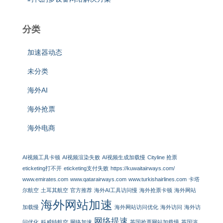
分类
加速器动态
未分类
海外AI
海外抢票
海外电商
AI视频工具卡顿
AI视频渲染失败
AI视频生成加载慢
Cityline 抢票
eticketing打不开
eticketing支付失败
https://kuwaitairways.com/
www.emirates.com
www.qatarairways.com
www.turkishairlines.com
卡塔
尔航空
土耳其航空
官方推荐
海外AI工具访问慢
海外抢票卡顿
海外网站
海外网站加速
加载慢
海外网站访问优化
海外访问
海外访
网络提速
问优化
科威特航空
网络加速
英国抢票网站加载慢
英国演