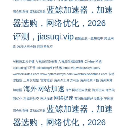
蓝鲸加速器，加速
唱会购票慢
蓝鲸加速器
器选购，网络优化，2026
评测，jiasuqi.vip
视频生成一直加载中
跨境网
络
跨境访问卡顿
阿联酋航空
AI视频工具卡顿
AI视频渲染失败
AI视频生成加载慢
Cityline 抢票
eticketing打不开
eticketing支付失败
https://kuwaitairways.com/
www.emirates.com
www.qatarairways.com
www.turkishairlines.com
卡塔
尔航空
土耳其航空
官方推荐
海外AI工具访问慢
海外抢票卡顿
海外网站
海外网站加速
加载慢
海外网站访问优化
海外访问
海外访
网络提速
问优化
科威特航空
网络加速
英国抢票网站加载慢
英国演
蓝鲸加速器，加速
唱会购票慢
蓝鲸加速器
器选购，网络优化，2026