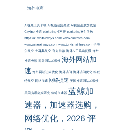
海外电商
AI视频工具卡顿
AI视频渲染失败
AI视频生成加载慢
Cityline 抢票
eticketing打不开
eticketing支付失败
https://kuwaitairways.com/
www.emirates.com
www.qatarairways.com
www.turkishairlines.com
卡塔
尔航空
土耳其航空
官方推荐
海外AI工具访问慢
海外
海外网站加
抢票卡顿
海外网站加载慢
速
海外网站访问优化
海外访问
海外访问优化
科威
网络提速
特航空
网络加速
英国抢票网站加载慢
蓝鲸加
英国演唱会购票慢
蓝鲸加速器
速器，加速器选购，
网络优化，2026 评