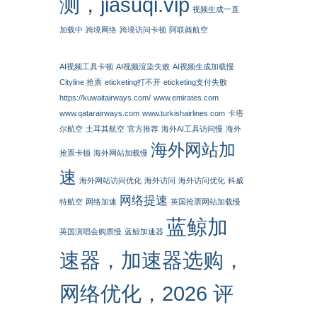
测，jiasuqi.vip
视频生成一直
加载中
跨境网络
跨境访问卡顿
阿联酋航空
AI视频工具卡顿
AI视频渲染失败
AI视频生成加载慢
Cityline 抢票
eticketing打不开
eticketing支付失败
https://kuwaitairways.com/
www.emirates.com
www.qatarairways.com
www.turkishairlines.com
卡塔
尔航空
土耳其航空
官方推荐
海外AI工具访问慢
海外
海外网站加
抢票卡顿
海外网站加载慢
速
海外网站访问优化
海外访问
海外访问优化
科威
网络提速
特航空
网络加速
英国抢票网站加载慢
蓝鲸加
英国演唱会购票慢
蓝鲸加速器
速器，加速器选购，
网络优化，2026 评