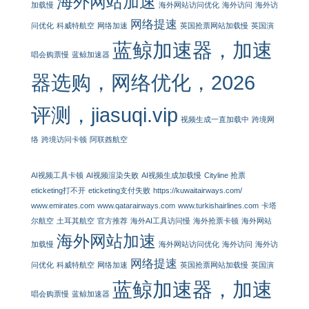
海外网站加速
加载慢
海外网站访问优化
海外访问
海外访
网络提速
问优化
科威特航空
网络加速
英国抢票网站加载慢
英国演
蓝鲸加速器，加速
唱会购票慢
蓝鲸加速器
器选购，网络优化，2026
评测，jiasuqi.vip
视频生成一直加载中
跨境网
络
跨境访问卡顿
阿联酋航空
AI视频工具卡顿
AI视频渲染失败
AI视频生成加载慢
Cityline 抢票
eticketing打不开
eticketing支付失败
https://kuwaitairways.com/
www.emirates.com
www.qatarairways.com
www.turkishairlines.com
卡塔
尔航空
土耳其航空
官方推荐
海外AI工具访问慢
海外抢票卡顿
海外网站
海外网站加速
加载慢
海外网站访问优化
海外访问
海外访
网络提速
问优化
科威特航空
网络加速
英国抢票网站加载慢
英国演
蓝鲸加速器，加速
唱会购票慢
蓝鲸加速器