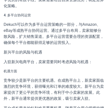
化策略。
4. 多平台协同运营
Dekuch可以作为多平台运营策略的一部分，与Amazon、
eBay等成熟平台协同运营。通过多平台布局，卖家能够分
散风险，扩大销售渠道。多平台运营需要合理的资源配置，
确保每个平台都能获得足够的运营投入。
新兴平台的风险与机遇
入驻新兴电商平台，卖家需要同时考虑风险与机遇：
机遇方面
竞争较少是新平台的主要机遇。在成熟平台上，新卖家面临
激烈的竞争环境，获得曝光和订单的难度较大。新平台为卖
家提供了更公平的竞争环境，有利于中小卖家的发展。此
外，新平台通常提供更优惠的政策，吸引卖家入驻。