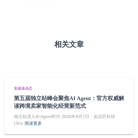
相关文章
加速器动态
第五届独立站峰会聚焦AI Agent：官方权威解
读跨境卖家智能化经营新范式
独立站进入AI Agent时代 2026年8月7日，由店匠科技
(Sho
阅读更多