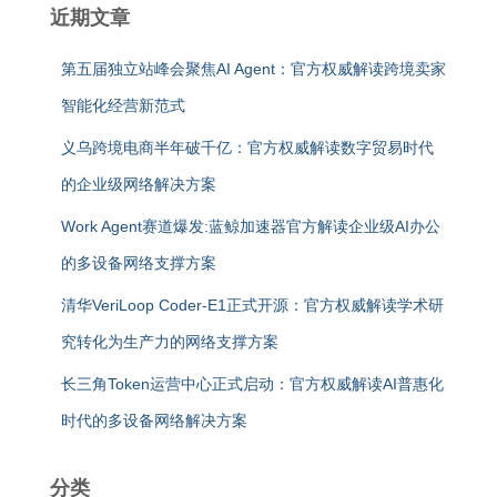
近期文章
第五届独立站峰会聚焦AI Agent：官方权威解读跨境卖家
智能化经营新范式
义乌跨境电商半年破千亿：官方权威解读数字贸易时代
的企业级网络解决方案
Work Agent赛道爆发:蓝鲸加速器官方解读企业级AI办公
的多设备网络支撑方案
清华VeriLoop Coder-E1正式开源：官方权威解读学术研
究转化为生产力的网络支撑方案
长三角Token运营中心正式启动：官方权威解读AI普惠化
时代的多设备网络解决方案
分类