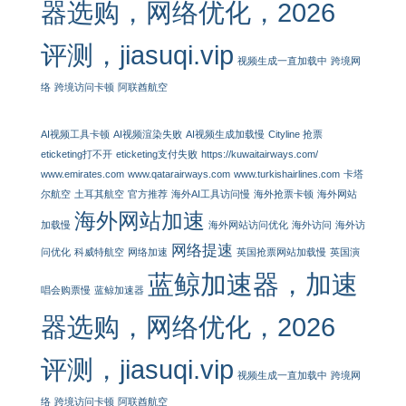
器选购，网络优化，2026
评测，jiasuqi.vip
视频生成一直加载中
跨境网
络
跨境访问卡顿
阿联酋航空
AI视频工具卡顿
AI视频渲染失败
AI视频生成加载慢
Cityline 抢票
eticketing打不开
eticketing支付失败
https://kuwaitairways.com/
www.emirates.com
www.qatarairways.com
www.turkishairlines.com
卡塔
尔航空
土耳其航空
官方推荐
海外AI工具访问慢
海外抢票卡顿
海外网站
海外网站加速
加载慢
海外网站访问优化
海外访问
海外访
网络提速
问优化
科威特航空
网络加速
英国抢票网站加载慢
英国演
蓝鲸加速器，加速
唱会购票慢
蓝鲸加速器
器选购，网络优化，2026
评测，jiasuqi.vip
视频生成一直加载中
跨境网
络
跨境访问卡顿
阿联酋航空