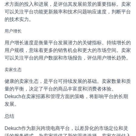
术方面的投入和进展，是评估其发展前景的重要指标。卖家
可以关注平台功能更新频率和技术问题响应速度，判断平台
的技术实力。
用户增长
用户增长速度是衡量平台发展潜力的关键指标。持续增长的
用户规模，意味着更多的销售机会和更大的市场空间。卖家
可以关注平台的用户数据和市场报告，评估用户增长趋势。
卖家生态
健康的卖家生态，是平台可持续发展的基础。卖家数量和质
量的平衡，决定了平台的商品丰富度和消费者体验。
Dekuch在卖家招募和管理方面的策略，将影响平台的长期
发展。
总结
Dekuch作为新兴跨境电商平台，以差异化的市场定位和灵
活的服务模式，为卖家提供了新的渠道选择。卖家在评估入