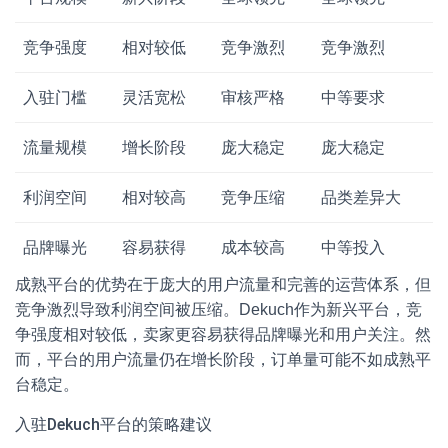
竞争强度
相对较低
竞争激烈
竞争激烈
入驻门槛
灵活宽松
审核严格
中等要求
流量规模
增长阶段
庞大稳定
庞大稳定
利润空间
相对较高
竞争压缩
品类差异大
品牌曝光
容易获得
成本较高
中等投入
成熟平台的优势在于庞大的用户流量和完善的运营体系，但
竞争激烈导致利润空间被压缩。Dekuch作为新兴平台，竞
争强度相对较低，卖家更容易获得品牌曝光和用户关注。然
而，平台的用户流量仍在增长阶段，订单量可能不如成熟平
台稳定。
入驻Dekuch平台的策略建议