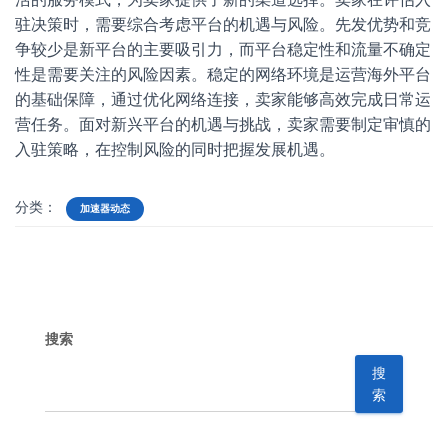
驻决策时，需要综合考虑平台的机遇与风险。先发优势和竞
争较少是新平台的主要吸引力，而平台稳定性和流量不确定
性是需要关注的风险因素。稳定的网络环境是运营海外平台
的基础保障，通过优化网络连接，卖家能够高效完成日常运
营任务。面对新兴平台的机遇与挑战，卖家需要制定审慎的
入驻策略，在控制风险的同时把握发展机遇。
分类：
加速器动态
搜索
搜
索