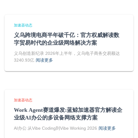
加速器动态
义乌跨境电商半年破千亿：官方权威解读数
字贸易时代的企业级网络解决方案
义乌创造新纪录 2026年上半年，义乌电子商务交易额达
3240.93亿
阅读更多
加速器动态
Work Agent赛道爆发:蓝鲸加速器官方解读企
业级AI办公的多设备网络支撑方案
AI办公:从Vibe Coding到Vibe Working 2026
阅读更多