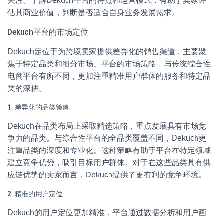
关注。了解Dekuch平台的特点和运营模式，有助于卖家评
估其商业价值，判断是否适合自身业务发展需求。
Dekuch平台的市场定位
Dekuch定位于为跨境卖家提供差异化的销售渠道，主要聚
焦于特定品类和细分市场。平台的市场策略，与传统综合性
电商平台有所不同，更加注重精准用户群体的服务和特定品
类的深耕。
1. 差异化的品类策略
Dekuch在品类布局上采取精选策略，重点发展具有市场竞
争力的品类。与综合性平台的全品类覆盖不同，Dekuch更
注重品类的深度和专业化。这种策略有助于平台在特定领域
建立竞争优势，吸引目标用户群体。对于在这些品类具有供
应链优势的卖家而言，Dekuch提供了更有利的竞争环境。
2. 精准的用户定位
Dekuch的用户定位更加精准，平台通过数据分析和用户画