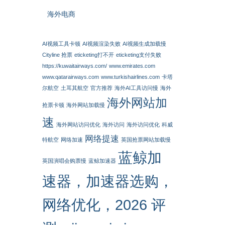
海外电商
AI视频工具卡顿
AI视频渲染失败
AI视频生成加载慢
Cityline 抢票
eticketing打不开
eticketing支付失败
https://kuwaitairways.com/
www.emirates.com
www.qatarairways.com
www.turkishairlines.com
卡塔
尔航空
土耳其航空
官方推荐
海外AI工具访问慢
海外
海外网站加
抢票卡顿
海外网站加载慢
速
海外网站访问优化
海外访问
海外访问优化
科威
网络提速
特航空
网络加速
英国抢票网站加载慢
蓝鲸加
英国演唱会购票慢
蓝鲸加速器
速器，加速器选购，
网络优化，2026 评