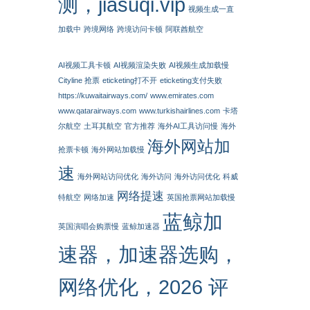
测，jiasuqi.vip
视频生成一直
加载中
跨境网络
跨境访问卡顿
阿联酋航空
AI视频工具卡顿
AI视频渲染失败
AI视频生成加载慢
Cityline 抢票
eticketing打不开
eticketing支付失败
https://kuwaitairways.com/
www.emirates.com
www.qatarairways.com
www.turkishairlines.com
卡塔
尔航空
土耳其航空
官方推荐
海外AI工具访问慢
海外
海外网站加
抢票卡顿
海外网站加载慢
速
海外网站访问优化
海外访问
海外访问优化
科威
网络提速
特航空
网络加速
英国抢票网站加载慢
蓝鲸加
英国演唱会购票慢
蓝鲸加速器
速器，加速器选购，
网络优化，2026 评