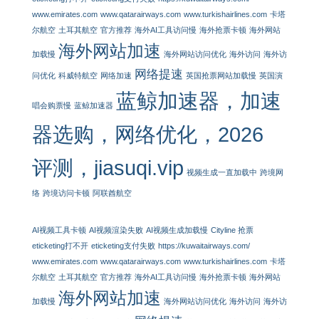
www.emirates.com
www.qatarairways.com
www.turkishairlines.com
卡塔
尔航空
土耳其航空
官方推荐
海外AI工具访问慢
海外抢票卡顿
海外网站
海外网站加速
加载慢
海外网站访问优化
海外访问
海外访
网络提速
问优化
科威特航空
网络加速
英国抢票网站加载慢
英国演
蓝鲸加速器，加速
唱会购票慢
蓝鲸加速器
器选购，网络优化，2026
评测，jiasuqi.vip
视频生成一直加载中
跨境网
络
跨境访问卡顿
阿联酋航空
AI视频工具卡顿
AI视频渲染失败
AI视频生成加载慢
Cityline 抢票
eticketing打不开
eticketing支付失败
https://kuwaitairways.com/
www.emirates.com
www.qatarairways.com
www.turkishairlines.com
卡塔
尔航空
土耳其航空
官方推荐
海外AI工具访问慢
海外抢票卡顿
海外网站
海外网站加速
加载慢
海外网站访问优化
海外访问
海外访