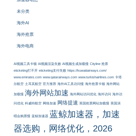
未分类
海外AI
海外抢票
海外电商
AI视频工具卡顿
AI视频渲染失败
AI视频生成加载慢
Cityline 抢票
eticketing打不开
eticketing支付失败
https://kuwaitairways.com/
www.emirates.com
www.qatarairways.com
www.turkishairlines.com
卡塔
尔航空
土耳其航空
官方推荐
海外AI工具访问慢
海外抢票卡顿
海外网站
海外网站加速
加载慢
海外网站访问优化
海外访问
海外访
网络提速
问优化
科威特航空
网络加速
英国抢票网站加载慢
英国演
蓝鲸加速器，加速
唱会购票慢
蓝鲸加速器
器选购，网络优化，2026