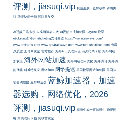
评测，jiasuqi.vip
视频生成一直加载中
跨境网
络
跨境访问卡顿
阿联酋航空
AI视频工具卡顿
AI视频渲染失败
AI视频生成加载慢
Cityline 抢票
eticketing打不开
eticketing支付失败
https://kuwaitairways.com/
www.emirates.com
www.qatarairways.com
www.turkishairlines.com
卡塔
尔航空
土耳其航空
官方推荐
海外AI工具访问慢
海外抢票卡顿
海外网站
海外网站加速
加载慢
海外网站访问优化
海外访问
海外访
网络提速
问优化
科威特航空
网络加速
英国抢票网站加载慢
英国演
蓝鲸加速器，加速
唱会购票慢
蓝鲸加速器
器选购，网络优化，2026
评测，jiasuqi.vip
视频生成一直加载中
跨境网
络
跨境访问卡顿
阿联酋航空