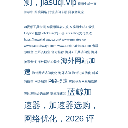
测，jiasuqi.vip
视频生成一直
加载中
跨境网络
跨境访问卡顿
阿联酋航空
AI视频工具卡顿
AI视频渲染失败
AI视频生成加载慢
Cityline 抢票
eticketing打不开
eticketing支付失败
https://kuwaitairways.com/
www.emirates.com
www.qatarairways.com
www.turkishairlines.com
卡塔
尔航空
土耳其航空
官方推荐
海外AI工具访问慢
海外
海外网站加
抢票卡顿
海外网站加载慢
速
海外网站访问优化
海外访问
海外访问优化
科威
网络提速
特航空
网络加速
英国抢票网站加载慢
蓝鲸加
英国演唱会购票慢
蓝鲸加速器
速器，加速器选购，
网络优化，2026 评