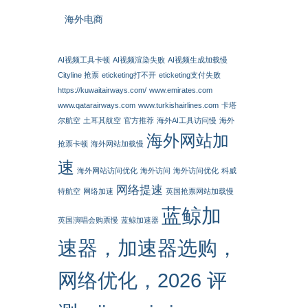
海外电商
AI视频工具卡顿
AI视频渲染失败
AI视频生成加载慢
Cityline 抢票
eticketing打不开
eticketing支付失败
https://kuwaitairways.com/
www.emirates.com
www.qatarairways.com
www.turkishairlines.com
卡塔
尔航空
土耳其航空
官方推荐
海外AI工具访问慢
海外
海外网站加
抢票卡顿
海外网站加载慢
速
海外网站访问优化
海外访问
海外访问优化
科威
网络提速
特航空
网络加速
英国抢票网站加载慢
蓝鲸加
英国演唱会购票慢
蓝鲸加速器
速器，加速器选购，
网络优化，2026 评