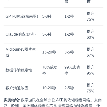
器
度
提升
GPT-6响应(东南亚)
5-8秒
1-2秒
75%
提升
Claude响应(欧洲)
3-5秒
1-2秒
60%
Midjourney图片生
提升
15-20秒
3-5秒
成
67%
70%成功
99%成功
提升
数据传输稳定性
率
率
95%
提升
客户沟通响应
10-20秒
2-5秒
75%
实测结论
: 数字游民在全球办公,AI工具依赖稳定网络。东南
亚、欧洲、美洲网络稳定性不足,需要网络加速器保障。使