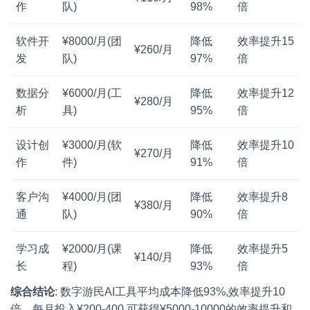
作
队)
98%
倍
软件开
¥8000/月(团
降低
效率提升15
¥260/月
发
队)
97%
倍
数据分
¥6000/月(工
降低
效率提升12
¥280/月
析
具)
95%
倍
设计创
¥3000/月(软
降低
效率提升10
¥270/月
作
件)
91%
倍
客户沟
¥4000/月(团
降低
效率提升8
¥380/月
通
队)
90%
倍
学习成
¥2000/月(课
降低
效率提升5
¥140/月
长
程)
93%
倍
综合结论
: 数字游民AI工具平均成本降低93%,效率提升10
倍。每月投入¥200-400,可获得¥5000-10000的效率提升和