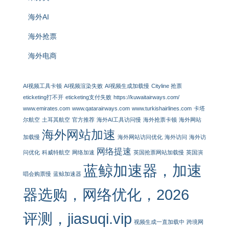
海外AI
海外抢票
海外电商
AI视频工具卡顿
AI视频渲染失败
AI视频生成加载慢
Cityline 抢票
eticketing打不开
eticketing支付失败
https://kuwaitairways.com/
www.emirates.com
www.qatarairways.com
www.turkishairlines.com
卡塔
尔航空
土耳其航空
官方推荐
海外AI工具访问慢
海外抢票卡顿
海外网站
海外网站加速
加载慢
海外网站访问优化
海外访问
海外访
网络提速
问优化
科威特航空
网络加速
英国抢票网站加载慢
英国演
蓝鲸加速器，加速
唱会购票慢
蓝鲸加速器
器选购，网络优化，2026
评测，jiasuqi.vip
视频生成一直加载中
跨境网