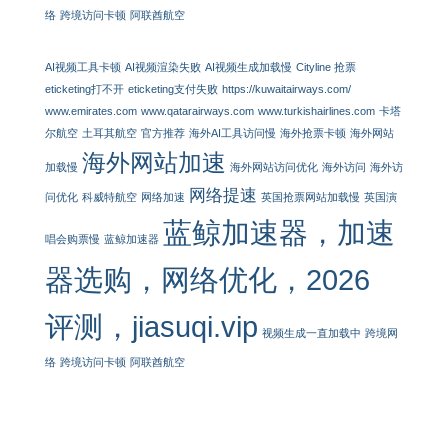
络
跨境访问卡顿
阿联酋航空
AI视频工具卡顿
AI视频渲染失败
AI视频生成加载慢
Cityline 抢票
eticketing打不开
eticketing支付失败
https://kuwaitairways.com/
www.emirates.com
www.qatarairways.com
www.turkishairlines.com
卡塔
尔航空
土耳其航空
官方推荐
海外AI工具访问慢
海外抢票卡顿
海外网站
海外网站加速
加载慢
海外网站访问优化
海外访问
海外访
网络提速
问优化
科威特航空
网络加速
英国抢票网站加载慢
英国演
蓝鲸加速器，加速
唱会购票慢
蓝鲸加速器
器选购，网络优化，2026
评测，jiasuqi.vip
视频生成一直加载中
跨境网
络
跨境访问卡顿
阿联酋航空