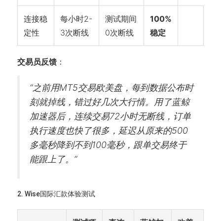
连接稳
每小时2-
测试期间
100%
定性
3次断线
0次断线
稳定
交易员反馈
：
“之前用MT5交易欧美盘，每到数据公布时
刻就掉线，错过好几次大行情。用了蓝鲸
加速器后，连续交易72小时无断线，订单
执行速度也快了很多，延迟从原来的500
多毫秒降到不到100毫秒，跟单交易终于
能跟上了。”
2. Wise国际汇款体验测试