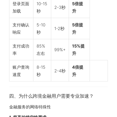
登录页面
10-15
5倍提
2-3秒
加载
秒
升
支付确认
5-10
5倍提
1-2秒
响应
秒
升
支付成功
85%
15%提
99%+
率
左右
升
账户查询
8-15
4倍提
2-4秒
速度
秒
升
四、为什么跨境金融用户需要专业加速？
金融服务的网络特殊性