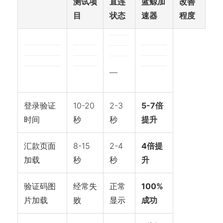
测试项
直连
蓝鲸加
改善
目
状态
速器
程度
—
登录验证
10-20
2-3
5-7倍
时间
秒
秒
提升
汇款页面
8-15
2-4
4倍提
加载
秒
秒
升
验证码图
经常失
正常
100%
片加载
败
显示
成功