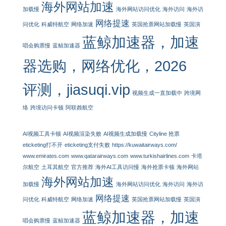
海外网站加速
加载慢
海外网站访问优化
海外访问
海外访
网络提速
问优化
科威特航空
网络加速
英国抢票网站加载慢
英国演
蓝鲸加速器，加速
唱会购票慢
蓝鲸加速器
器选购，网络优化，2026
评测，jiasuqi.vip
视频生成一直加载中
跨境网
络
跨境访问卡顿
阿联酋航空
AI视频工具卡顿
AI视频渲染失败
AI视频生成加载慢
Cityline 抢票
eticketing打不开
eticketing支付失败
https://kuwaitairways.com/
www.emirates.com
www.qatarairways.com
www.turkishairlines.com
卡塔
尔航空
土耳其航空
官方推荐
海外AI工具访问慢
海外抢票卡顿
海外网站
海外网站加速
加载慢
海外网站访问优化
海外访问
海外访
网络提速
问优化
科威特航空
网络加速
英国抢票网站加载慢
英国演
蓝鲸加速器，加速
唱会购票慢
蓝鲸加速器