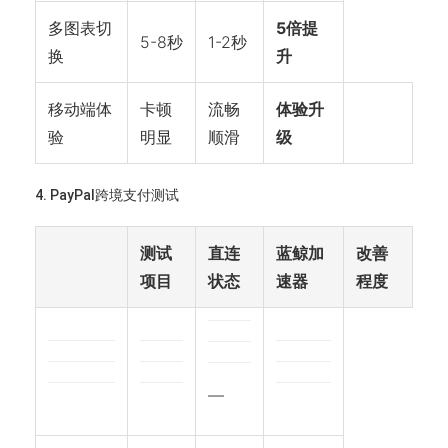
多图表切
5倍提
5-8秒
1-2秒
换
升
移动端体
卡顿
流畅
体验升
验
明显
顺滑
级
4. PayPal跨境支付测试
测试
直连
蓝鲸加
改善
项目
状态
速器
程度
—