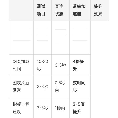
测试
直连
蓝鲸加
提升
项目
状态
速器
效果
—
网页加载
10-20
4倍提
3-5秒
时间
秒
升
图表刷新
0.5秒
实时同
2-3秒
延迟
内
步
指标计算
3-5倍
3-5秒
1秒内
速度
提升