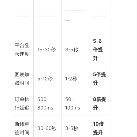
—
5-6
平台登
15-30秒
3-5秒
倍提
录速度
升
图表加
5倍提
5-10秒
1-2秒
载时间
升
订单执
500-
50-
8倍提
行延迟
800ms
100ms
升
断线重
10倍
30-60秒
3-5秒
连时间
提升