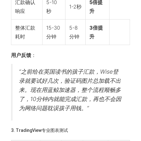
汇款确认
5-10
5倍提
1-2秒
响应
秒
升
整体汇款
15-30
5-8
3倍提
耗时
分钟
分钟
升
用户反馈
：
“之前给在英国读书的孩子汇款，Wise登
录就要试好几次，验证码图片总加载不出
来。现在用蓝鲸加速器，整个流程顺畅多
了，10分钟内就能完成汇款，再也不会因
为网络问题耽误孩子用钱。”
3. TradingView专业图表测试