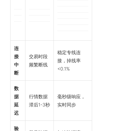
连
稳定专线连
接
交易时段
接，掉线率
中
频繁断线
<0.1%
断
数
据
行情数据
毫秒级响应，
延
滞后1-3秒
实时同步
迟
验