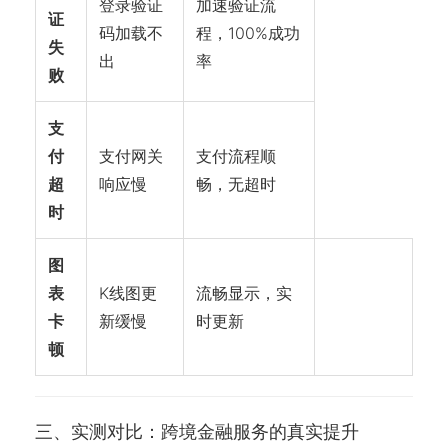
登录验证
加速验证流
证
码加载不
程，100%成功
失
出
率
败
支
付
支付网关
支付流程顺
超
响应慢
畅，无超时
时
图
表
K线图更
流畅显示，实
卡
新缓慢
时更新
顿
三、实测对比：跨境金融服务的真实提升