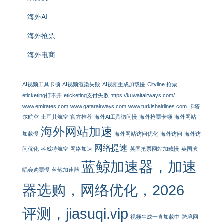
海外AI
海外抢票
海外电商
AI视频工具卡顿
AI视频渲染失败
AI视频生成加载慢
Cityline 抢票
eticketing打不开
eticketing支付失败
https://kuwaitairways.com/
www.emirates.com
www.qatarairways.com
www.turkishairlines.com
卡塔
尔航空
土耳其航空
官方推荐
海外AI工具访问慢
海外抢票卡顿
海外网站
海外网站加速
加载慢
海外网站访问优化
海外访问
海外访
网络提速
问优化
科威特航空
网络加速
英国抢票网站加载慢
英国演
蓝鲸加速器，加速
唱会购票慢
蓝鲸加速器
器选购，网络优化，2026
评测，jiasuqi.vip
视频生成一直加载中
跨境网