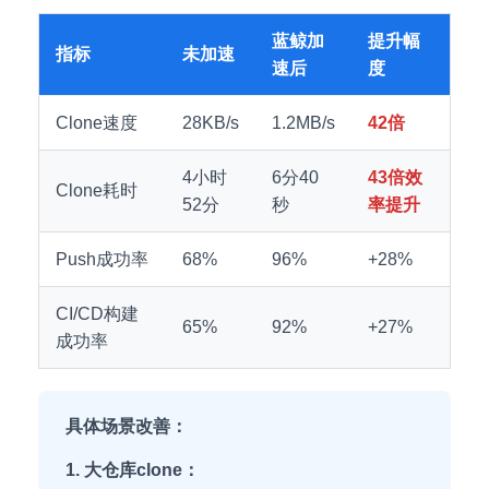
蓝鲸加
提升幅
指标
未加速
速后
度
Clone速度
28KB/s
1.2MB/s
42倍
4小时
6分40
43倍效
Clone耗时
52分
秒
率提升
Push成功率
68%
96%
+28%
CI/CD构建
65%
92%
+27%
成功率
具体场景改善：
1. 大仓库clone：