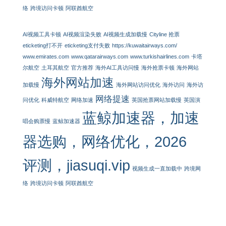
络
跨境访问卡顿
阿联酋航空
AI视频工具卡顿
AI视频渲染失败
AI视频生成加载慢
Cityline 抢票
eticketing打不开
eticketing支付失败
https://kuwaitairways.com/
www.emirates.com
www.qatarairways.com
www.turkishairlines.com
卡塔
尔航空
土耳其航空
官方推荐
海外AI工具访问慢
海外抢票卡顿
海外网站
海外网站加速
加载慢
海外网站访问优化
海外访问
海外访
网络提速
问优化
科威特航空
网络加速
英国抢票网站加载慢
英国演
蓝鲸加速器，加速
唱会购票慢
蓝鲸加速器
器选购，网络优化，2026
评测，jiasuqi.vip
视频生成一直加载中
跨境网
络
跨境访问卡顿
阿联酋航空