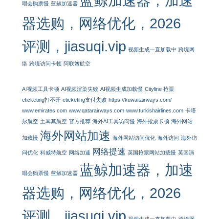
蓝鲸加速器，加速
唱会购票慢
蓝鲸加速器
器选购，网络优化，2026
评测，jiasuqi.vip
视频生成一直加载中
跨境网
络
跨境访问卡顿
阿联酋航空
AI视频工具卡顿
AI视频渲染失败
AI视频生成加载慢
Cityline 抢票
eticketing打不开
eticketing支付失败
https://kuwaitairways.com/
www.emirates.com
www.qatarairways.com
www.turkishairlines.com
卡塔
尔航空
土耳其航空
官方推荐
海外AI工具访问慢
海外抢票卡顿
海外网站
海外网站加速
加载慢
海外网站访问优化
海外访问
海外访
网络提速
问优化
科威特航空
网络加速
英国抢票网站加载慢
英国演
蓝鲸加速器，加速
唱会购票慢
蓝鲸加速器
器选购，网络优化，2026
评测，jiasuqi.vip