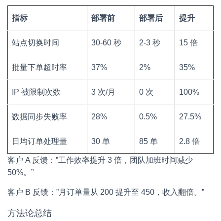
指标
部署前
部署后
提升
站点切换时间
30-60 秒
2-3 秒
15 倍
批量下单超时率
37%
2%
35%
IP 被限制次数
3 次/月
0 次
100%
数据同步失败率
28%
0.5%
27.5%
日均订单处理量
30 单
85 单
2.8 倍
客户 A 反馈：”工作效率提升 3 倍，团队加班时间减少
50%。”
客户 B 反馈：”月订单量从 200 提升至 450，收入翻倍。”
方法论总结