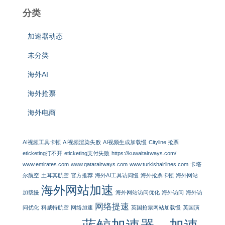
分类
加速器动态
未分类
海外AI
海外抢票
海外电商
AI视频工具卡顿
AI视频渲染失败
AI视频生成加载慢
Cityline 抢票
eticketing打不开
eticketing支付失败
https://kuwaitairways.com/
www.emirates.com
www.qatarairways.com
www.turkishairlines.com
卡塔
尔航空
土耳其航空
官方推荐
海外AI工具访问慢
海外抢票卡顿
海外网站
海外网站加速
加载慢
海外网站访问优化
海外访问
海外访
网络提速
问优化
科威特航空
网络加速
英国抢票网站加载慢
英国演