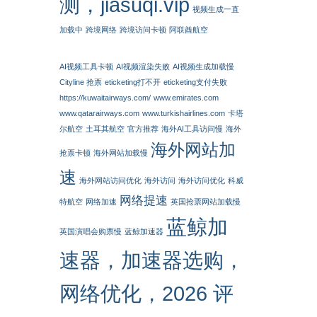
测，jiasuqi.vip
视频生成一直
加载中
跨境网络
跨境访问卡顿
阿联酋航空
AI视频工具卡顿
AI视频渲染失败
AI视频生成加载慢
Cityline 抢票
eticketing打不开
eticketing支付失败
https://kuwaitairways.com/
www.emirates.com
www.qatarairways.com
www.turkishairlines.com
卡塔
尔航空
土耳其航空
官方推荐
海外AI工具访问慢
海外
海外网站加
抢票卡顿
海外网站加载慢
速
海外网站访问优化
海外访问
海外访问优化
科威
网络提速
特航空
网络加速
英国抢票网站加载慢
蓝鲸加
英国演唱会购票慢
蓝鲸加速器
速器，加速器选购，
网络优化，2026 评