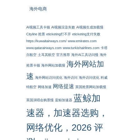
海外电商
AI视频工具卡顿
AI视频渲染失败
AI视频生成加载慢
Cityline 抢票
eticketing打不开
eticketing支付失败
https://kuwaitairways.com/
www.emirates.com
www.qatarairways.com
www.turkishairlines.com
卡塔
尔航空
土耳其航空
官方推荐
海外AI工具访问慢
海外
海外网站加
抢票卡顿
海外网站加载慢
速
海外网站访问优化
海外访问
海外访问优化
科威
网络提速
特航空
网络加速
英国抢票网站加载慢
蓝鲸加
英国演唱会购票慢
蓝鲸加速器
速器，加速器选购，
网络优化，2026 评