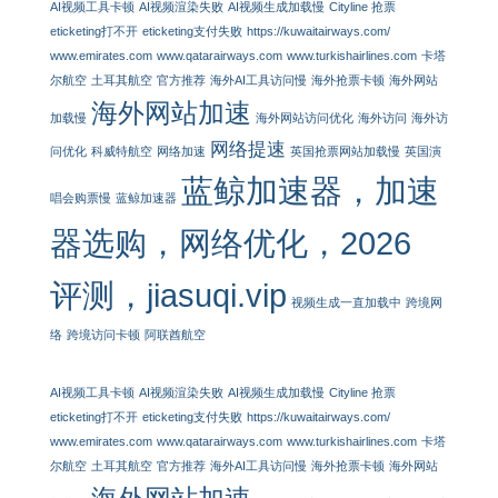
AI视频工具卡顿
AI视频渲染失败
AI视频生成加载慢
Cityline 抢票
eticketing打不开
eticketing支付失败
https://kuwaitairways.com/
www.emirates.com
www.qatarairways.com
www.turkishairlines.com
卡塔
尔航空
土耳其航空
官方推荐
海外AI工具访问慢
海外抢票卡顿
海外网站
海外网站加速
加载慢
海外网站访问优化
海外访问
海外访
网络提速
问优化
科威特航空
网络加速
英国抢票网站加载慢
英国演
蓝鲸加速器，加速
唱会购票慢
蓝鲸加速器
器选购，网络优化，2026
评测，jiasuqi.vip
视频生成一直加载中
跨境网
络
跨境访问卡顿
阿联酋航空
AI视频工具卡顿
AI视频渲染失败
AI视频生成加载慢
Cityline 抢票
eticketing打不开
eticketing支付失败
https://kuwaitairways.com/
www.emirates.com
www.qatarairways.com
www.turkishairlines.com
卡塔
尔航空
土耳其航空
官方推荐
海外AI工具访问慢
海外抢票卡顿
海外网站