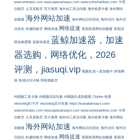
www.emirates.com
www.qatarairways.com
www.turkishairlines.com
卡塔
尔航空
土耳其航空
官方推荐
海外AI工具访问慢
海外抢票卡顿
海外网站
海外网站加速
加载慢
海外网站访问优化
海外访问
海外访
网络提速
问优化
科威特航空
网络加速
英国抢票网站加载慢
英国演
蓝鲸加速器，加速
唱会购票慢
蓝鲸加速器
器选购，网络优化，2026
评测，jiasuqi.vip
视频生成一直加载中
跨境网
络
跨境访问卡顿
阿联酋航空
AI视频工具卡顿
AI视频渲染失败
AI视频生成加载慢
Cityline 抢票
eticketing打不开
eticketing支付失败
https://kuwaitairways.com/
www.emirates.com
www.qatarairways.com
www.turkishairlines.com
卡塔
尔航空
土耳其航空
官方推荐
海外AI工具访问慢
海外抢票卡顿
海外网站
海外网站加速
加载慢
海外网站访问优化
海外访问
海外访
网络提速
问优化
科威特航空
网络加速
英国抢票网站加载慢
英国演