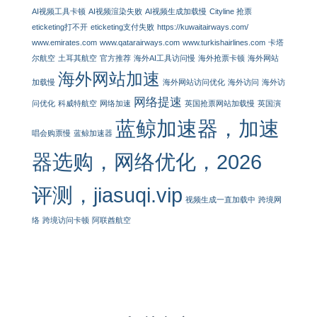
AI视频工具卡顿
AI视频渲染失败
AI视频生成加载慢
Cityline 抢票
eticketing打不开
eticketing支付失败
https://kuwaitairways.com/
www.emirates.com
www.qatarairways.com
www.turkishairlines.com
卡塔
尔航空
土耳其航空
官方推荐
海外AI工具访问慢
海外抢票卡顿
海外网站
海外网站加速
加载慢
海外网站访问优化
海外访问
海外访
网络提速
问优化
科威特航空
网络加速
英国抢票网站加载慢
英国演
蓝鲸加速器，加速
唱会购票慢
蓝鲸加速器
器选购，网络优化，2026
评测，jiasuqi.vip
视频生成一直加载中
跨境网
络
跨境访问卡顿
阿联酋航空