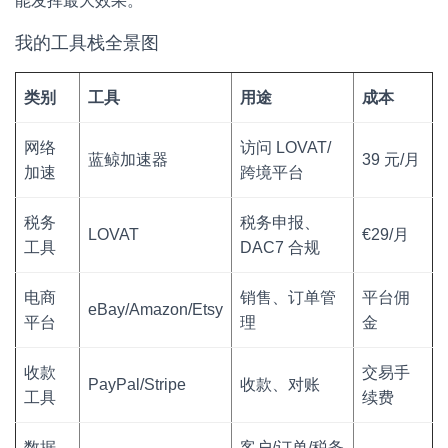
能发挥最大效果。
我的工具栈全景图
类别
工具
用途
成本
网络
访问 LOVAT/
蓝鲸加速器
39 元/月
加速
跨境平台
税务
税务申报、
LOVAT
€29/月
工具
DAC7 合规
电商
销售、订单管
平台佣
eBay/Amazon/Etsy
平台
理
金
收款
交易手
PayPal/Stripe
收款、对账
工具
续费
数据
客户/订单/税务