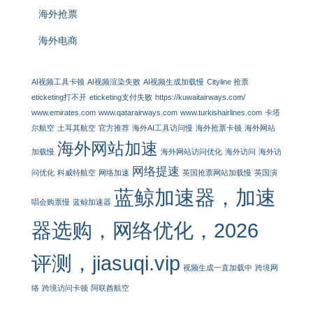
海外抢票
海外电商
AI视频工具卡顿
AI视频渲染失败
AI视频生成加载慢
Cityline 抢票
eticketing打不开
eticketing支付失败
https://kuwaitairways.com/
www.emirates.com
www.qatarairways.com
www.turkishairlines.com
卡塔
尔航空
土耳其航空
官方推荐
海外AI工具访问慢
海外抢票卡顿
海外网站
海外网站加速
加载慢
海外网站访问优化
海外访问
海外访
网络提速
问优化
科威特航空
网络加速
英国抢票网站加载慢
英国演
蓝鲸加速器，加速
唱会购票慢
蓝鲸加速器
器选购，网络优化，2026
评测，jiasuqi.vip
视频生成一直加载中
跨境网
络
跨境访问卡顿
阿联酋航空