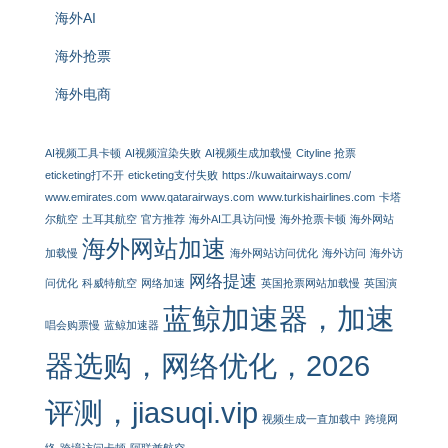
海外AI
海外抢票
海外电商
AI视频工具卡顿
AI视频渲染失败
AI视频生成加载慢
Cityline 抢票
eticketing打不开
eticketing支付失败
https://kuwaitairways.com/
www.emirates.com
www.qatarairways.com
www.turkishairlines.com
卡塔
尔航空
土耳其航空
官方推荐
海外AI工具访问慢
海外抢票卡顿
海外网站
海外网站加速
加载慢
海外网站访问优化
海外访问
海外访
网络提速
问优化
科威特航空
网络加速
英国抢票网站加载慢
英国演
蓝鲸加速器，加速
唱会购票慢
蓝鲸加速器
器选购，网络优化，2026
评测，jiasuqi.vip
视频生成一直加载中
跨境网