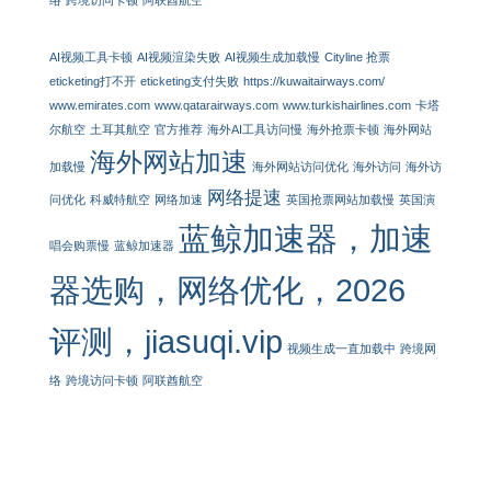
络
跨境访问卡顿
阿联酋航空
AI视频工具卡顿
AI视频渲染失败
AI视频生成加载慢
Cityline 抢票
eticketing打不开
eticketing支付失败
https://kuwaitairways.com/
www.emirates.com
www.qatarairways.com
www.turkishairlines.com
卡塔
尔航空
土耳其航空
官方推荐
海外AI工具访问慢
海外抢票卡顿
海外网站
海外网站加速
加载慢
海外网站访问优化
海外访问
海外访
网络提速
问优化
科威特航空
网络加速
英国抢票网站加载慢
英国演
蓝鲸加速器，加速
唱会购票慢
蓝鲸加速器
器选购，网络优化，2026
评测，jiasuqi.vip
视频生成一直加载中
跨境网
络
跨境访问卡顿
阿联酋航空