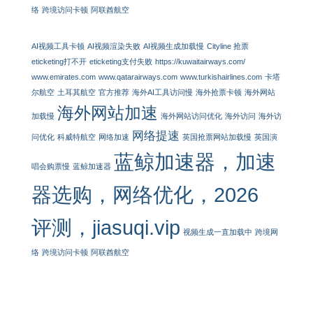
络
跨境访问卡顿
阿联酋航空
AI视频工具卡顿
AI视频渲染失败
AI视频生成加载慢
Cityline 抢票
eticketing打不开
eticketing支付失败
https://kuwaitairways.com/
www.emirates.com
www.qatarairways.com
www.turkishairlines.com
卡塔
尔航空
土耳其航空
官方推荐
海外AI工具访问慢
海外抢票卡顿
海外网站
海外网站加速
加载慢
海外网站访问优化
海外访问
海外访
网络提速
问优化
科威特航空
网络加速
英国抢票网站加载慢
英国演
蓝鲸加速器，加速
唱会购票慢
蓝鲸加速器
器选购，网络优化，2026
评测，jiasuqi.vip
视频生成一直加载中
跨境网
络
跨境访问卡顿
阿联酋航空