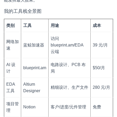
能发挥最大效果。
我的工具栈全景图
类别
工具
用途
成本
访问
网络加
蓝鲸加速器
blueprint.am/EDA
39 元/月
速
云端
AI 设
电路设计、PCB 布
blueprint.am
$50/月
计
局
EDA
Altium
精细设计、生产文件
280 元/月
工具
Designer
项目管
Notion
客户/进度/元件管理
免费
理