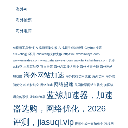
海外AI
海外抢票
海外电商
AI视频工具卡顿
AI视频渲染失败
AI视频生成加载慢
Cityline 抢票
eticketing打不开
eticketing支付失败
https://kuwaitairways.com/
www.emirates.com
www.qatarairways.com
www.turkishairlines.com
卡塔
尔航空
土耳其航空
官方推荐
海外AI工具访问慢
海外抢票卡顿
海外网站
海外网站加速
加载慢
海外网站访问优化
海外访问
海外访
网络提速
问优化
科威特航空
网络加速
英国抢票网站加载慢
英国演
蓝鲸加速器，加速
唱会购票慢
蓝鲸加速器
器选购，网络优化，2026
评测，jiasuqi.vip
视频生成一直加载中
跨境网