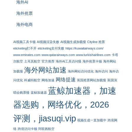
海外AI
海外抢票
海外电商
AI视频工具卡顿
AI视频渲染失败
AI视频生成加载慢
Cityline 抢票
eticketing打不开
eticketing支付失败
https://kuwaitairways.com/
www.emirates.com
www.qatarairways.com
www.turkishairlines.com
卡塔
尔航空
土耳其航空
官方推荐
海外AI工具访问慢
海外抢票卡顿
海外网站
海外网站加速
加载慢
海外网站访问优化
海外访问
海外访
网络提速
问优化
科威特航空
网络加速
英国抢票网站加载慢
英国演
蓝鲸加速器，加速
唱会购票慢
蓝鲸加速器
器选购，网络优化，2026
评测，jiasuqi.vip
视频生成一直加载中
跨境网
络
跨境访问卡顿
阿联酋航空