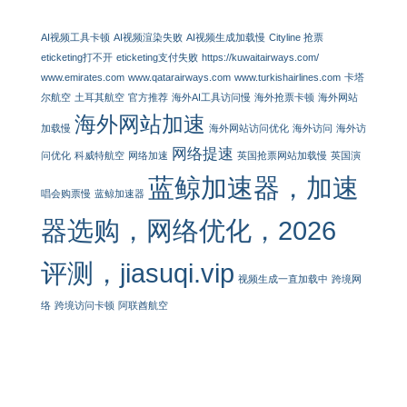
AI视频工具卡顿
AI视频渲染失败
AI视频生成加载慢
Cityline 抢票
eticketing打不开
eticketing支付失败
https://kuwaitairways.com/
www.emirates.com
www.qatarairways.com
www.turkishairlines.com
卡塔
尔航空
土耳其航空
官方推荐
海外AI工具访问慢
海外抢票卡顿
海外网站
海外网站加速
加载慢
海外网站访问优化
海外访问
海外访
网络提速
问优化
科威特航空
网络加速
英国抢票网站加载慢
英国演
蓝鲸加速器，加速
唱会购票慢
蓝鲸加速器
器选购，网络优化，2026
评测，jiasuqi.vip
视频生成一直加载中
跨境网
络
跨境访问卡顿
阿联酋航空