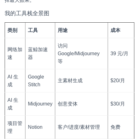
挥最大效果。
我的工具栈全景图
类别
工具
用途
成本
访问
网络加
蓝鲸加速
Google/Midjourney
39 元/月
速
器
等
AI 生
Google
主素材生成
$20/月
成
Stitch
AI 生
Midjourney
创意变体
$30/月
成
项目管
Notion
客户/进度/素材管理
免费
理