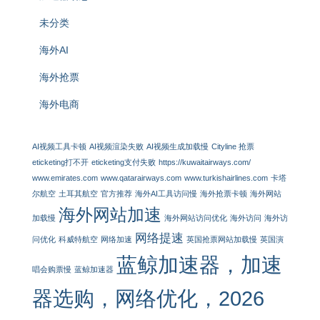
未分类
海外AI
海外抢票
海外电商
AI视频工具卡顿
AI视频渲染失败
AI视频生成加载慢
Cityline 抢票
eticketing打不开
eticketing支付失败
https://kuwaitairways.com/
www.emirates.com
www.qatarairways.com
www.turkishairlines.com
卡塔
尔航空
土耳其航空
官方推荐
海外AI工具访问慢
海外抢票卡顿
海外网站
海外网站加速
加载慢
海外网站访问优化
海外访问
海外访
网络提速
问优化
科威特航空
网络加速
英国抢票网站加载慢
英国演
蓝鲸加速器，加速
唱会购票慢
蓝鲸加速器
器选购，网络优化，2026