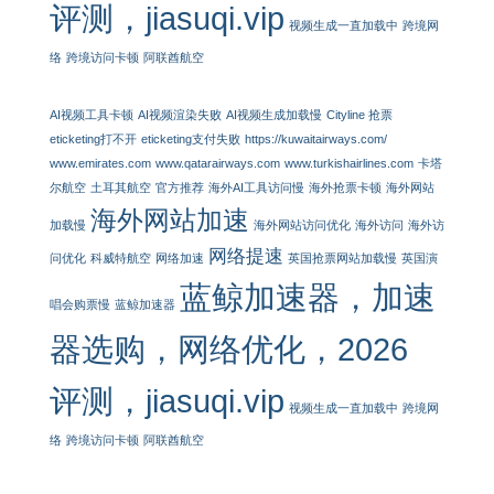
评测，jiasuqi.vip
视频生成一直加载中
跨境网
络
跨境访问卡顿
阿联酋航空
AI视频工具卡顿
AI视频渲染失败
AI视频生成加载慢
Cityline 抢票
eticketing打不开
eticketing支付失败
https://kuwaitairways.com/
www.emirates.com
www.qatarairways.com
www.turkishairlines.com
卡塔
尔航空
土耳其航空
官方推荐
海外AI工具访问慢
海外抢票卡顿
海外网站
海外网站加速
加载慢
海外网站访问优化
海外访问
海外访
网络提速
问优化
科威特航空
网络加速
英国抢票网站加载慢
英国演
蓝鲸加速器，加速
唱会购票慢
蓝鲸加速器
器选购，网络优化，2026
评测，jiasuqi.vip
视频生成一直加载中
跨境网
络
跨境访问卡顿
阿联酋航空