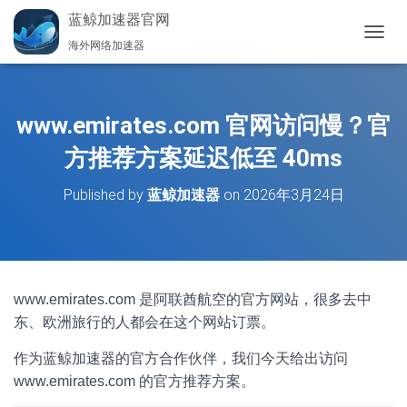
蓝鲸加速器官网
海外网络加速器
切
换
导
航
www.emirates.com 官网访问慢？官
方推荐方案延迟低至 40ms
Published by
蓝鲸加速器
on
2026年3月24日
www.emirates.com 是阿联酋航空的官方网站，很多去中
东、欧洲旅行的人都会在这个网站订票。
作为蓝鲸加速器的官方合作伙伴，我们今天给出访问
www.emirates.com 的官方推荐方案。