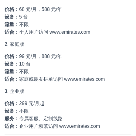
价格：
68 元/月，588 元/年
设备：
5 台
流量：
不限
适合：
个人用户访问 www.emirates.com
2. 家庭版
价格：
99 元/月，888 元/年
设备：
10 台
流量：
不限
适合：
家庭或朋友拼单访问 www.emirates.com
3. 企业版
价格：
299 元/月起
设备：
不限
服务：
专属客服、定制线路
适合：
企业用户频繁访问 www.emirates.com