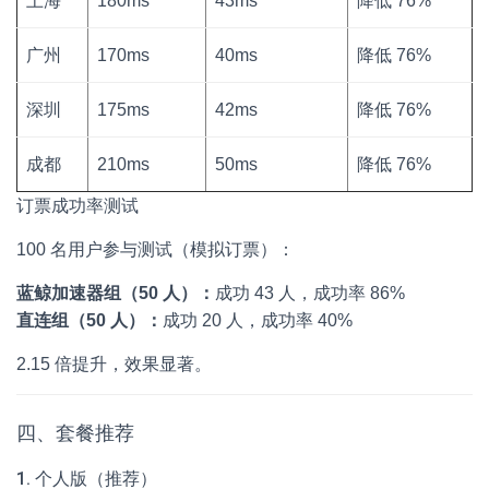
上海
180ms
43ms
降低 76%
广州
170ms
40ms
降低 76%
深圳
175ms
42ms
降低 76%
成都
210ms
50ms
降低 76%
订票成功率测试
100 名用户参与测试（模拟订票）：
蓝鲸加速器组（50 人）：
成功 43 人，成功率 86%
直连组（50 人）：
成功 20 人，成功率 40%
2.15 倍提升，效果显著。
四、套餐推荐
1. 个人版（推荐）