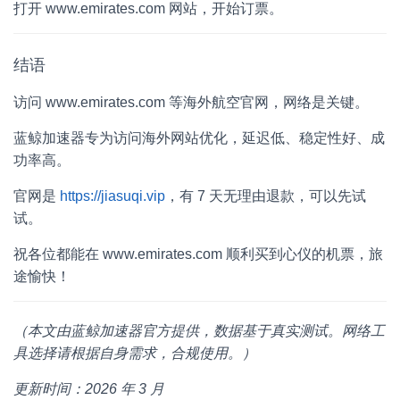
打开 www.emirates.com 网站，开始订票。
结语
访问 www.emirates.com 等海外航空官网，网络是关键。
蓝鲸加速器专为访问海外网站优化，延迟低、稳定性好、成
功率高。
官网是
https://jiasuqi.vip
，有 7 天无理由退款，可以先试
试。
祝各位都能在 www.emirates.com 顺利买到心仪的机票，旅
途愉快！
（本文由蓝鲸加速器官方提供，数据基于真实测试。网络工
具选择请根据自身需求，合规使用。）
更新时间：2026 年 3 月