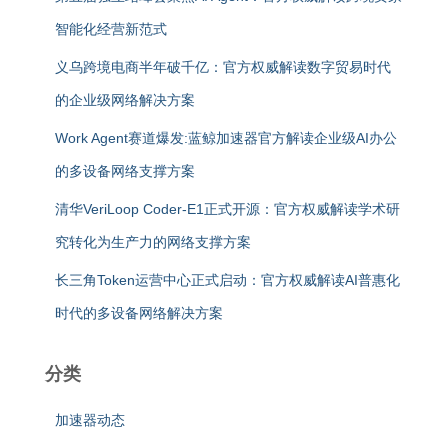
智能化经营新范式
义乌跨境电商半年破千亿：官方权威解读数字贸易时代
的企业级网络解决方案
Work Agent赛道爆发:蓝鲸加速器官方解读企业级AI办公
的多设备网络支撑方案
清华VeriLoop Coder-E1正式开源：官方权威解读学术研
究转化为生产力的网络支撑方案
长三角Token运营中心正式启动：官方权威解读AI普惠化
时代的多设备网络解决方案
分类
加速器动态