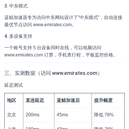
3. 中东模式
蓝鲸加速器专为访问中东网站设计了”中东模式”，自动连接
最优节点访问 www.emirates.com。
4. 多设备支持
一个账号支持 5 台设备同时在线，可以电脑访问
www.emirates.com 订票，手机查行程，平板监控价格。
三、实测数据（访问 www.emirates.com）
延迟测试
地区
直连延迟
蓝鲸加速后
提升幅度
北京
200ms
45ms
降低 78%