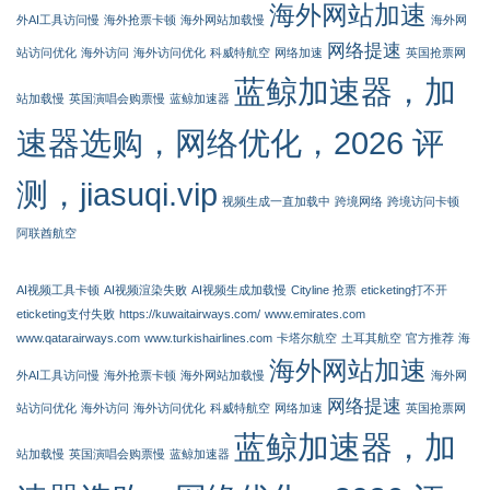
海外网站加速
外AI工具访问慢
海外抢票卡顿
海外网站加载慢
海外网
网络提速
站访问优化
海外访问
海外访问优化
科威特航空
网络加速
英国抢票网
蓝鲸加速器，加
站加载慢
英国演唱会购票慢
蓝鲸加速器
速器选购，网络优化，2026 评
测，jiasuqi.vip
视频生成一直加载中
跨境网络
跨境访问卡顿
阿联酋航空
AI视频工具卡顿
AI视频渲染失败
AI视频生成加载慢
Cityline 抢票
eticketing打不开
eticketing支付失败
https://kuwaitairways.com/
www.emirates.com
www.qatarairways.com
www.turkishairlines.com
卡塔尔航空
土耳其航空
官方推荐
海
海外网站加速
外AI工具访问慢
海外抢票卡顿
海外网站加载慢
海外网
网络提速
站访问优化
海外访问
海外访问优化
科威特航空
网络加速
英国抢票网
蓝鲸加速器，加
站加载慢
英国演唱会购票慢
蓝鲸加速器