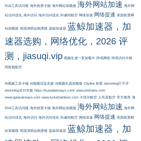
海外网站加速
外AI工具访问慢
海外抢票卡顿
海外网站加载慢
海外网
网络提速
站访问优化
海外访问
海外访问优化
科威特航空
网络加速
英国抢票网
蓝鲸加速器，加
站加载慢
英国演唱会购票慢
蓝鲸加速器
速器选购，网络优化，2026 评
测，jiasuqi.vip
视频生成一直加载中
跨境网络
跨境访问卡顿
阿联酋航空
AI视频工具卡顿
AI视频渲染失败
AI视频生成加载慢
Cityline 抢票
eticketing打不开
eticketing支付失败
https://kuwaitairways.com/
www.emirates.com
www.qatarairways.com
www.turkishairlines.com
卡塔尔航空
土耳其航空
官方推荐
海
海外网站加速
外AI工具访问慢
海外抢票卡顿
海外网站加载慢
海外网
网络提速
站访问优化
海外访问
海外访问优化
科威特航空
网络加速
英国抢票网
蓝鲸加速器，加
站加载慢
英国演唱会购票慢
蓝鲸加速器