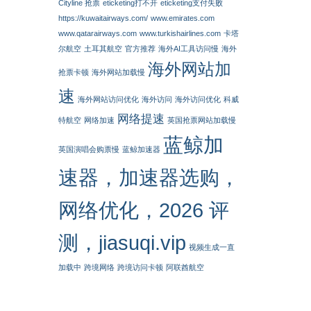
Cityline 抢票
eticketing打不开
eticketing支付失败
https://kuwaitairways.com/
www.emirates.com
www.qatarairways.com
www.turkishairlines.com
卡塔
尔航空
土耳其航空
官方推荐
海外AI工具访问慢
海外
海外网站加
抢票卡顿
海外网站加载慢
速
海外网站访问优化
海外访问
海外访问优化
科威
网络提速
特航空
网络加速
英国抢票网站加载慢
蓝鲸加
英国演唱会购票慢
蓝鲸加速器
速器，加速器选购，
网络优化，2026 评
测，jiasuqi.vip
视频生成一直
加载中
跨境网络
跨境访问卡顿
阿联酋航空