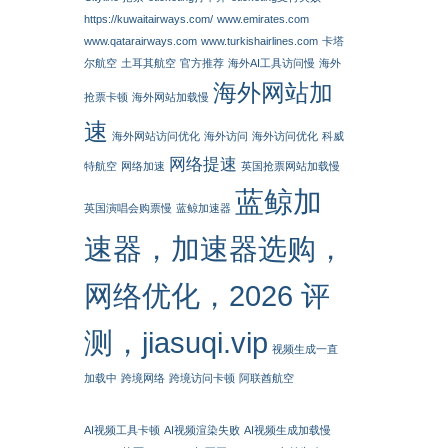
https://kuwaitairways.com/
www.emirates.com
www.qatarairways.com
www.turkishairlines.com
卡塔
尔航空
土耳其航空
官方推荐
海外AI工具访问慢
海外
海外网站加
抢票卡顿
海外网站加载慢
速
海外网站访问优化
海外访问
海外访问优化
科威
网络提速
特航空
网络加速
英国抢票网站加载慢
蓝鲸加
英国演唱会购票慢
蓝鲸加速器
速器，加速器选购，
网络优化，2026 评
测，jiasuqi.vip
视频生成一直
加载中
跨境网络
跨境访问卡顿
阿联酋航空
AI视频工具卡顿
AI视频渲染失败
AI视频生成加载慢