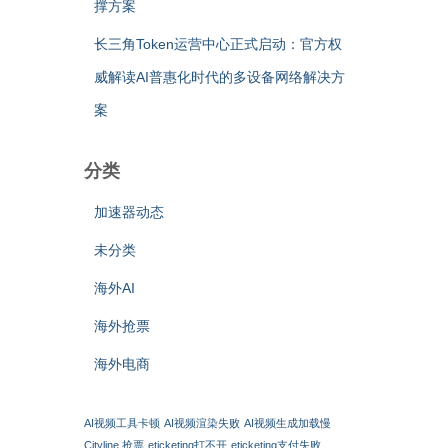
撑方案
长三角Token运营中心正式启动：官方权
威解读AI普惠化时代的多设备网络解决方
案
分类
加速器动态
未分类
海外AI
海外抢票
海外电商
AI视频工具卡顿
AI视频渲染失败
AI视频生成加载慢
Cityline 抢票
eticketing打不开
eticketing支付失败