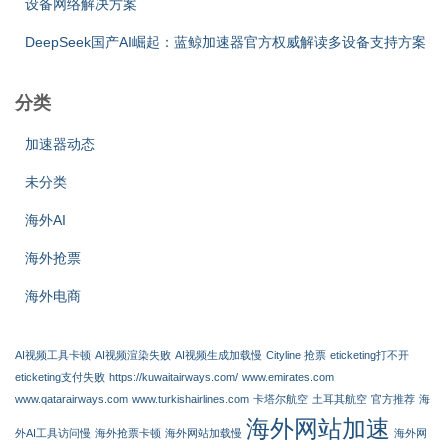
设备网络解决方案
DeepSeek国产AI崛起：蓝鲸加速器官方权威解读多设备支持方案
分类
加速器动态
未分类
海外AI
海外抢票
海外电商
AI视频工具卡顿
AI视频渲染失败
AI视频生成加载慢
Cityline 抢票
eticketing打不开
eticketing支付失败
https://kuwaitairways.com/
www.emirates.com
www.qatarairways.com
www.turkishairlines.com
卡塔尔航空
土耳其航空
官方推荐
海
海外网站加速
外AI工具访问慢
海外抢票卡顿
海外网站加载慢
海外网