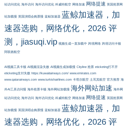
网络提速
站访问优化
海外访问
海外访问优化
科威特航空
网络加速
英国抢票网
蓝鲸加速器，加
站加载慢
英国演唱会购票慢
蓝鲸加速器
速器选购，网络优化，2026 评
测，jiasuqi.vip
视频生成一直加载中
跨境网络
跨境访问卡顿
阿联酋航空
AI视频工具卡顿
AI视频渲染失败
AI视频生成加载慢
Cityline 抢票
eticketing打不开
eticketing支付失败
https://kuwaitairways.com/
www.emirates.com
www.qatarairways.com
www.turkishairlines.com
卡塔尔航空
土耳其航空
官方推荐
海
海外网站加速
外AI工具访问慢
海外抢票卡顿
海外网站加载慢
海外网
网络提速
站访问优化
海外访问
海外访问优化
科威特航空
网络加速
英国抢票网
蓝鲸加速器，加
站加载慢
英国演唱会购票慢
蓝鲸加速器
速器选购，网络优化，2026 评