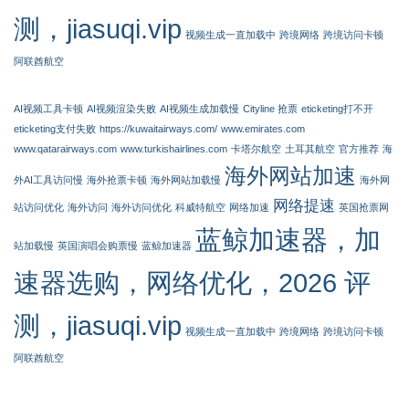
测，jiasuqi.vip
视频生成一直加载中
跨境网络
跨境访问卡顿
阿联酋航空
AI视频工具卡顿
AI视频渲染失败
AI视频生成加载慢
Cityline 抢票
eticketing打不开
eticketing支付失败
https://kuwaitairways.com/
www.emirates.com
www.qatarairways.com
www.turkishairlines.com
卡塔尔航空
土耳其航空
官方推荐
海
海外网站加速
外AI工具访问慢
海外抢票卡顿
海外网站加载慢
海外网
网络提速
站访问优化
海外访问
海外访问优化
科威特航空
网络加速
英国抢票网
蓝鲸加速器，加
站加载慢
英国演唱会购票慢
蓝鲸加速器
速器选购，网络优化，2026 评
测，jiasuqi.vip
视频生成一直加载中
跨境网络
跨境访问卡顿
阿联酋航空