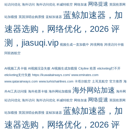
网络提速
站访问优化
海外访问
海外访问优化
科威特航空
网络加速
英国抢票网
蓝鲸加速器，加
站加载慢
英国演唱会购票慢
蓝鲸加速器
速器选购，网络优化，2026 评
测，jiasuqi.vip
视频生成一直加载中
跨境网络
跨境访问卡顿
阿联酋航空
AI视频工具卡顿
AI视频渲染失败
AI视频生成加载慢
Cityline 抢票
eticketing打不开
eticketing支付失败
https://kuwaitairways.com/
www.emirates.com
www.qatarairways.com
www.turkishairlines.com
卡塔尔航空
土耳其航空
官方推荐
海
海外网站加速
外AI工具访问慢
海外抢票卡顿
海外网站加载慢
海外网
网络提速
站访问优化
海外访问
海外访问优化
科威特航空
网络加速
英国抢票网
蓝鲸加速器，加
站加载慢
英国演唱会购票慢
蓝鲸加速器
速器选购，网络优化，2026 评