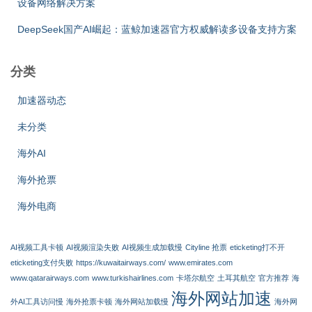
设备网络解决方案
DeepSeek国产AI崛起：蓝鲸加速器官方权威解读多设备支持方案
分类
加速器动态
未分类
海外AI
海外抢票
海外电商
AI视频工具卡顿
AI视频渲染失败
AI视频生成加载慢
Cityline 抢票
eticketing打不开
eticketing支付失败
https://kuwaitairways.com/
www.emirates.com
www.qatarairways.com
www.turkishairlines.com
卡塔尔航空
土耳其航空
官方推荐
海
海外网站加速
外AI工具访问慢
海外抢票卡顿
海外网站加载慢
海外网